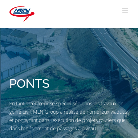
Skip
to
content
PONTS
En tant qu’entreprise spécialisée dans les travaux de
génie civil, MLN Group a réalisé de nombreux viaducs
et ponts, tant dans l’exécution de projets routiers que
dans l’enlèvement de passages à niveau.