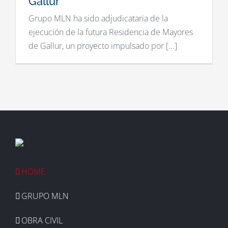
Gallur
Grupo MLN ha sido adjudicataria de la
ejecución de la futura Residencia de Mayores
de Gallur, un proyecto impulsado por [...]
HOME
GRUPO MLN
OBRA CIVIL