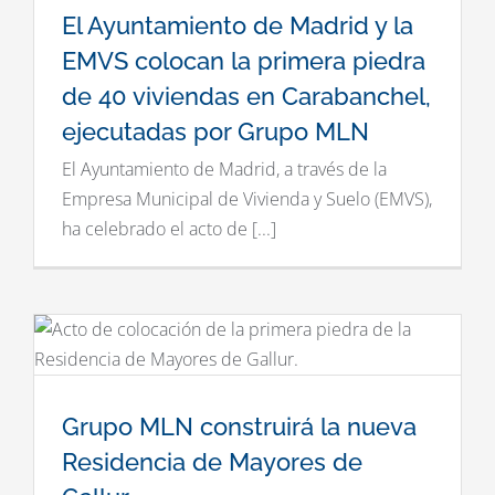
El Ayuntamiento de Madrid y la EMVS
El Ayuntamiento de Madrid y la
colocan la primera piedra de 40
EMVS colocan la primera piedra
viviendas en Carabanchel, ejecutadas
por Grupo MLN
de 40 viviendas en Carabanchel,
ejecutadas por Grupo MLN
El Ayuntamiento de Madrid, a través de la
Empresa Municipal de Vivienda y Suelo (EMVS),
ha celebrado el acto de [...]
Grupo MLN construirá la nueva
Grupo MLN construirá la nueva
Residencia de Mayores de Gallur
Residencia de Mayores de