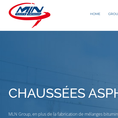
Skip
to
HOME
GROU
content
CHAUSSÉES ASP
MLN Group, en plus de la fabrication de mélanges bitumine