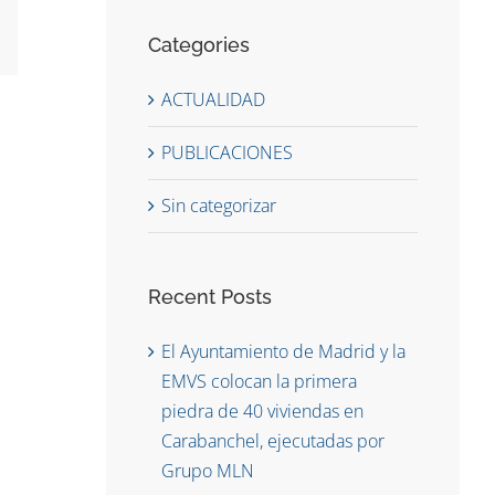
reo
Categories
ctrónico
ACTUALIDAD
PUBLICACIONES
Sin categorizar
Recent Posts
El Ayuntamiento de Madrid y la
EMVS colocan la primera
Marco Legal del Hormigón.
Política Integ
piedra de 40 viviendas en
Nueva normativa
19/03/2021
|
Sin co
Carabanchel, ejecutadas por
24/11/2021
|
Sin comentarios
Grupo MLN