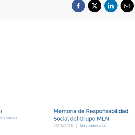
Facebook
X
LinkedIn
Cor
ele
i
Memoria de Responsabilidad
Social del Grupo MLN
omentarios
26/10/2018
|
Sin comentarios