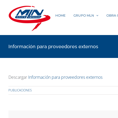
Saltar
al
HOME
GRUPO MLN
OBRA C
contenido
Información para proveedores externos
Descargar
Información para proveedores externos
PUBLICACIONES