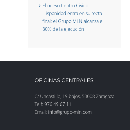
El nuevo Centro Cívico
Hispanidad entra en su recta
final: el Grupo MLN alcanza el
80% de la ejecución
OFICINAS CENTRALES.
C/ Uncastillo, 19 bajos, 50008 Zaragoza
Telf:
976 49 67 11
Email:
info@grupo-mln.com