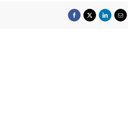
Facebook
X
LinkedIn
Cor
ele