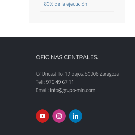
80% de la ejecución
OFICINAS CENTRALES.
C/ Uncastillo, 19 bajos, 50008 Zaragoza
Telf:
976 49 67 11
Email:
info@grupo-mln.com